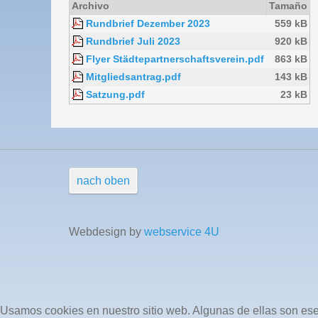
Archivo
Tamaño
Rundbrief Dezember 2023
559 kB
Rundbrief Juli 2023
920 kB
Flyer Städtepartnerschaftsverein.pdf
863 kB
Mitgliedsantrag.pdf
143 kB
Satzung.pdf
23 kB
nach oben
Webdesign by
webservice 4U
Usamos cookies en nuestro sitio web. Algunas de ellas son esen