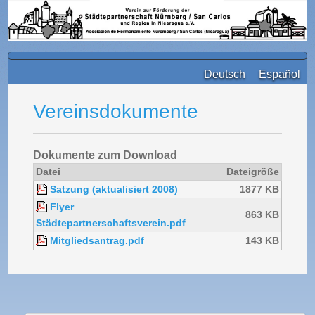
Deutsch
Español
Vereinsdokumente
Dokumente zum Download
Datei
Dateigröße
Satzung (aktualisiert 2008)
1877 KB
Flyer
863 KB
Städtepartnerschaftsverein.pdf
Mitgliedsantrag.pdf
143 KB